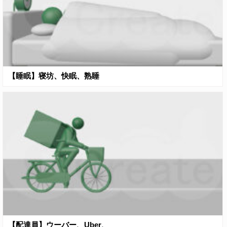
【睡眠】寝坊、快眠、熟睡
【配達員】ウーバー、Uber、