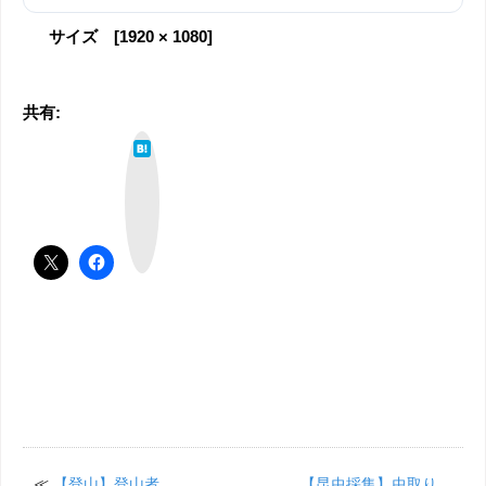
サイズ [1920 × 1080]
共有:
は
て
な
ブ
ッ
ク
マ
ー
ク
≪
【登山】登山者、
【昆虫採集】虫取り、