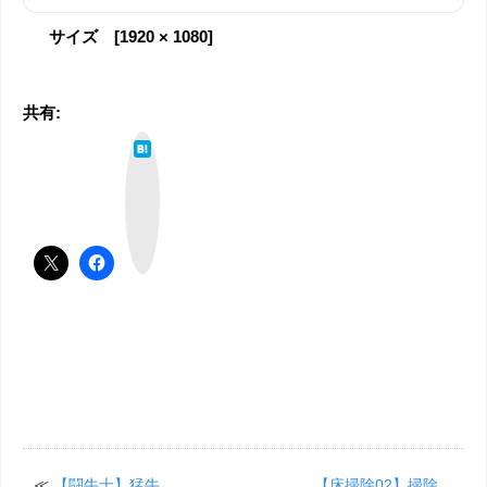
サイズ [1920 × 1080]
共有:
は
て
な
ブ
ッ
ク
マ
ー
ク
≪
【闘牛士】猛牛、
【床掃除02】掃除、