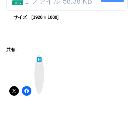
1 ファイル
58.38 KB
サイズ [1920 × 1080]
共有:
は
て
な
ブ
ッ
ク
マ
ー
ク