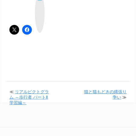
て
な
ブ
ッ
ク
マ
ー
ク
≪
リアルピクトグラ
猫と猫もどきの縄張り
ム ～歩行者 パートⅡ
争い
≫
学習編～