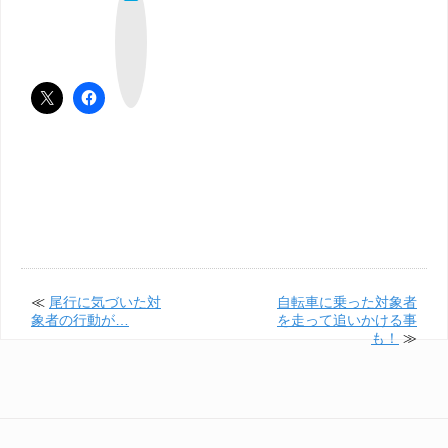
て
な
ブ
ッ
ク
マ
ー
ク
≪
尾行に気づいた対
自転車に乗った対象者
象者の行動が…
を走って追いかける事
も！
≫