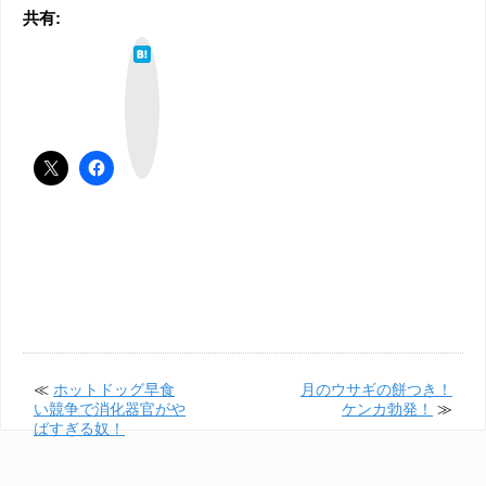
共有:
は
て
な
ブ
ッ
ク
マ
ー
ク
≪
ホットドッグ早食
月のウサギの餅つき！
い競争で消化器官がや
ケンカ勃発！
≫
ばすぎる奴！