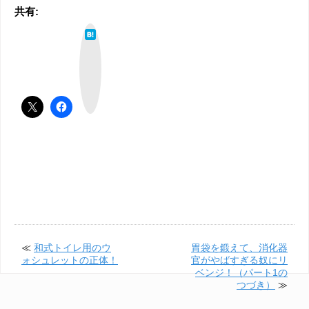
共有:
は
て
な
ブ
ッ
ク
マ
ー
ク
≪
和式トイレ用のウ
胃袋を鍛えて、消化器
ォシュレットの正体！
官がやばすぎる奴にリ
ベンジ！（パート1の
つづき）
≫