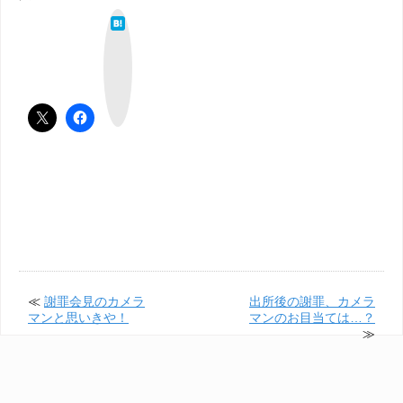
は
て
な
ブ
ッ
ク
マ
ー
ク
≪
謝罪会見のカメラ
出所後の謝罪、カメラ
マンと思いきや！
マンのお目当ては…？
≫