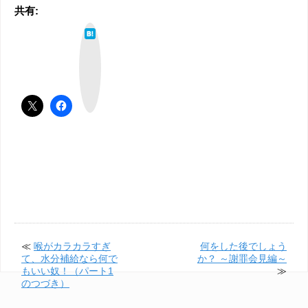
共有:
は
て
な
ブ
ッ
ク
マ
ー
ク
≪
喉がカラカラすぎ
何をした後でしょう
て、水分補給なら何で
か？ ～謝罪会見編～
もいい奴！（パート1
≫
のつづき）