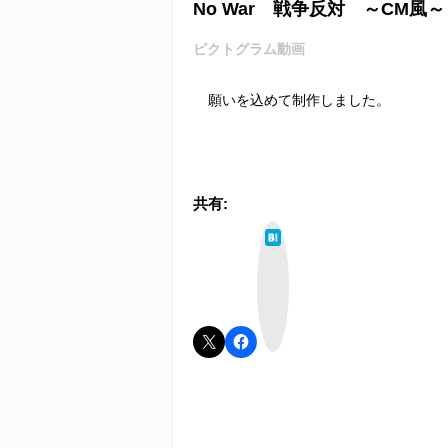
No War 戦争反対 ～CM風～
ピクトグラム動画
願いを込めて制作しました。
共有:
は
て
な
ブ
ッ
ク
マ
ー
ク