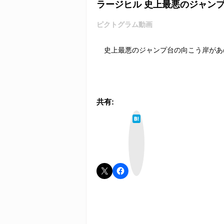
ラージヒル 史上最悪のジャン
ピクトグラム動画
史上最悪のジャンプ台の向こう岸があ
共有:
は
て
な
ブ
ッ
ク
マ
ー
ク