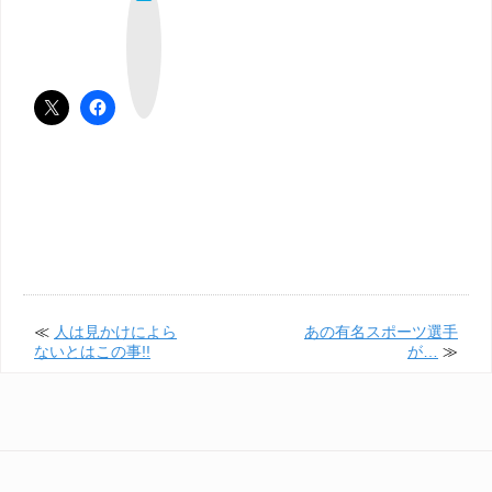
て
な
ブ
ッ
ク
マ
ー
ク
≪
人は見かけによら
あの有名スポーツ選手
ないとはこの事!!
が…
≫