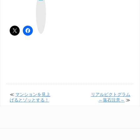
て
な
ブ
ッ
ク
マ
ー
ク
≪
マンションを見上
リアルピクトグラム
げるとゾッとする！
～落石注意～
≫