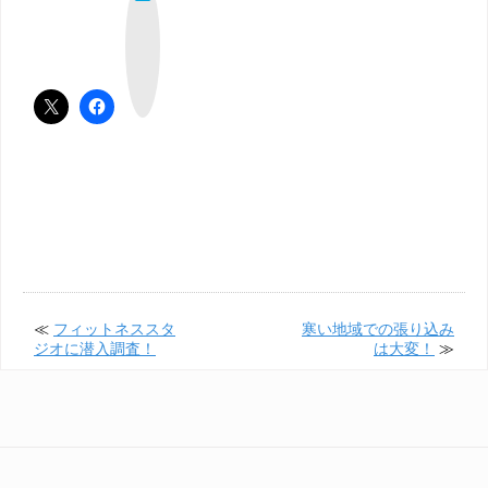
て
な
ブ
ッ
ク
マ
ー
ク
≪
フィットネススタ
寒い地域での張り込み
ジオに潜入調査！
は大変！
≫