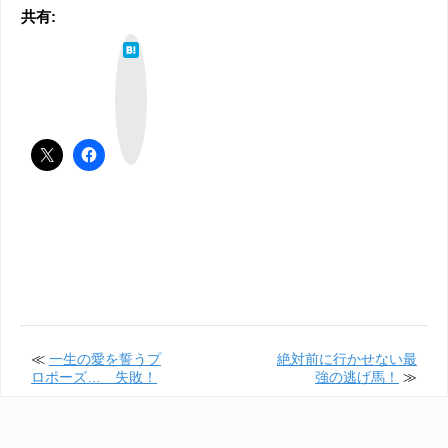
共有:
は
て
な
ブ
ッ
ク
マ
ー
ク
≪
一生の愛を誓うプ
絶対前に行かせない最
ロポーズ… 失敗！
強の逃げ馬！
≫