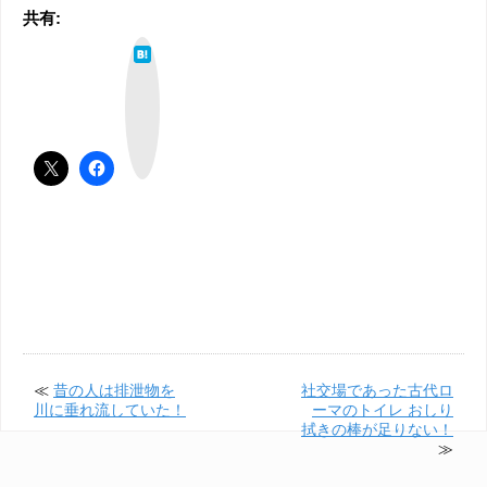
共有:
は
て
な
ブ
ッ
ク
マ
ー
ク
≪
昔の人は排泄物を
社交場であった古代ロ
川に垂れ流していた！
ーマのトイレ おしり
拭きの棒が足りない！
≫