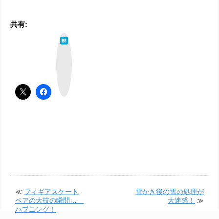
共有:
は
て
な
ブ
ッ
ク
マ
ー
ク
≪
フィギアスケート
雪かき後の雪の処理が
ペアの大技の瞬間…
大迷惑！
≫
ハプニング！