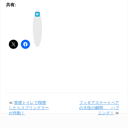
共有:
は
て
な
ブ
ッ
ク
マ
ー
ク
≪
禁煙トイレで喫煙
フィギアスケートペア
したらスプリンクラー
の大技の瞬間… ハプ
が作動！
ニング！
≫