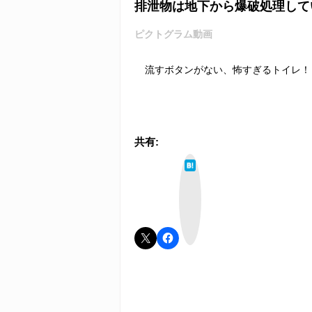
排泄物は地下から爆破処理して
ピクトグラム動画
流すボタンがない、怖すぎるトイレ！
共有:
は
て
な
ブ
ッ
ク
マ
ー
ク