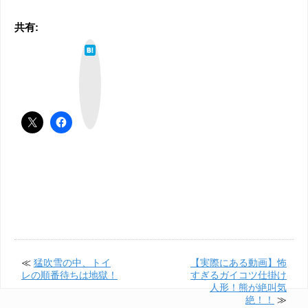
共有:
は
て
な
ブ
ッ
ク
マ
ー
ク
≪
猛吹雪の中、トイ
【実際にある動画】怖
レの順番待ちは地獄！
すぎるガイコツ仕掛け
人形！熊が絶叫気
絶！！
≫