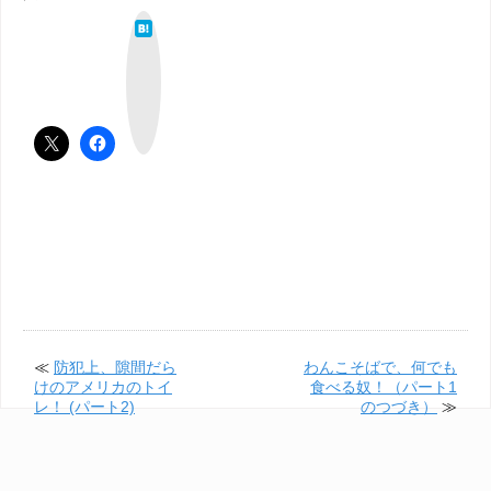
は
て
な
ブ
ッ
ク
マ
ー
ク
≪
防犯上、隙間だら
わんこそばで、何でも
けのアメリカのトイ
食べる奴！（パート1
レ！ (パート2)
のつづき）
≫