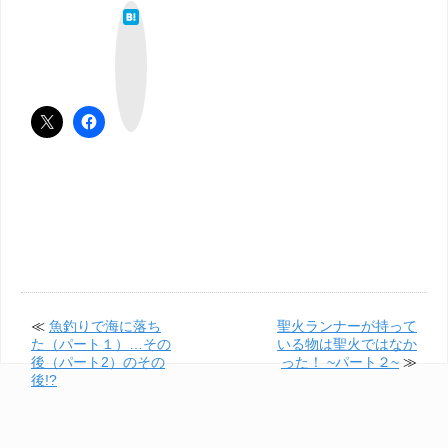
は
て
な
ブ
ッ
ク
マ
ー
ク
≪
魚釣りで海に落ち
聖火ランナーが持って
た（パート１）…その
いる物は聖火ではなか
後（パート2）のその
った！ ~パート２~
≫
後!?