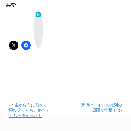
共有:
は
て
な
ブ
ッ
ク
マ
ー
ク
≪
崖から海に頭から
万博のトイレの行列の
飛び込んだら、めちゃ
原因が衝撃！
≫
くちゃ浅かった！