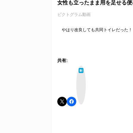
女性も立ったまま用を足せる便
ピクトグラム動画
やはり改良しても共同トイレだった！
共有:
は
て
な
ブ
ッ
ク
マ
ー
ク