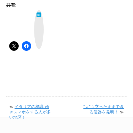
共有:
は
て
な
ブ
ッ
ク
マ
ー
ク
≪
イタリアの標識 歩
“大”も立ったままでき
きスマホをする人が多
る便器を発明！
≫
い地区！