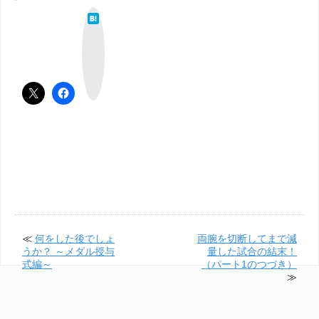
は
て
な
ブ
ッ
ク
マ
ー
ク
≪
何をした後でしょ
両腕を切断してまで減
うか？ ～メダル授与
量した試合の結末！
式編～
（パート1のつづき）
≫