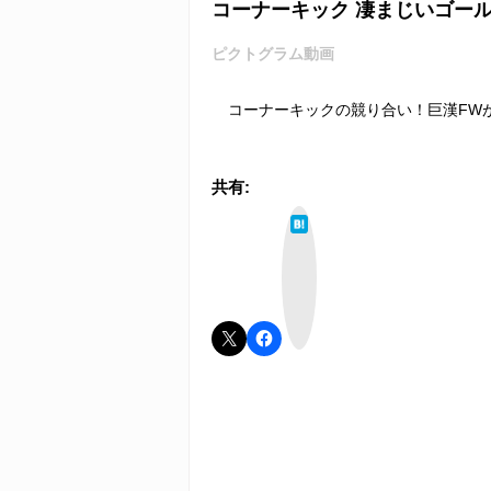
コーナーキック 凄まじいゴール
ピクトグラム動画
コーナーキックの競り合い！巨漢FWが
共有:
は
て
な
ブ
ッ
ク
マ
ー
ク