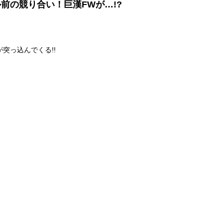
前の競り合い！巨漢FWが…!?
突っ込んでくる!!