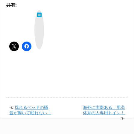
共有:
は
て
な
ブ
ッ
ク
マ
ー
ク
≪
揺れるベッドの騒
海外に実際ある、肥満
音が響いて眠れない！
体系の人専用トイレ！
≫