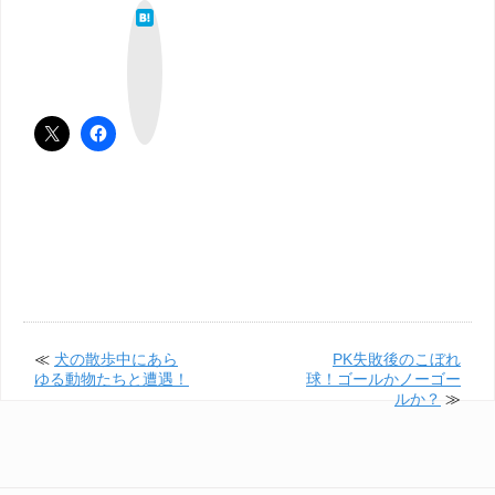
は
て
な
ブ
ッ
ク
マ
ー
ク
≪
犬の散歩中にあら
PK失敗後のこぼれ
ゆる動物たちと遭遇！
球！ゴールかノーゴー
ルか？
≫