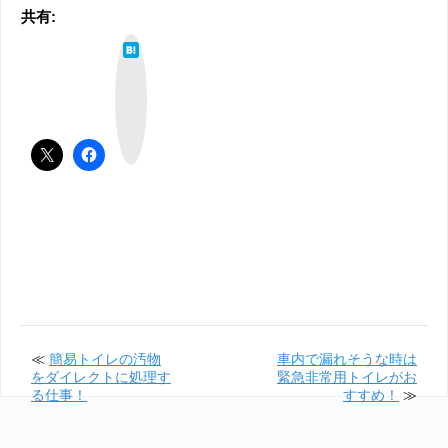
共有:
は
て
な
ブ
ッ
ク
マ
ー
ク
≪
簡易トイレの汚物
車内で漏れそうな時は
をダイレクトに処理す
緊急非常用トイレがお
る仕事！
すすめ！
≫