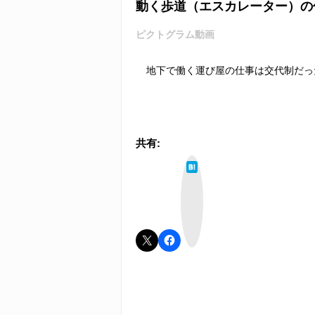
動く歩道（エスカレーター）の
ピクトグラム動画
地下で働く運び屋の仕事は交代制だっ
共有:
は
て
な
ブ
ッ
ク
マ
ー
ク