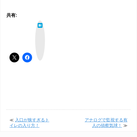
共有:
は
て
な
ブ
ッ
ク
マ
ー
ク
≪
入口が狭すぎるト
アナログで監視する有
イレの入り方！
人の偵察気球！
≫