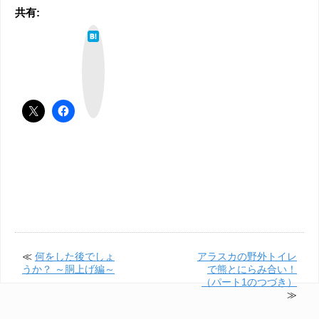
共有:
は
て
な
ブ
ッ
ク
マ
ー
ク
≪
何をした後でしょ
アラスカの野外トイレ
うか？ ～胴上げ編～
で熊とにらみ合い！
（パート1のつづき）
≫