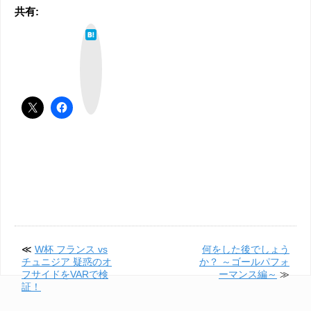
共有:
は
て
な
ブ
ッ
ク
マ
ー
ク
≪
W杯 フランス vs
何をした後でしょう
チュニジア 疑惑のオ
か？ ～ゴールパフォ
フサイドをVARで検
ーマンス編～
≫
証！