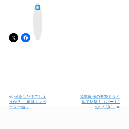
は
て
な
ブ
ッ
ク
マ
ー
ク
≪
何をした後でしょ
陸軍最強の迎撃ミサイ
うか？ ～満員エレベ
ルで反撃！（パート1
ーター編～
のつづき）
≫