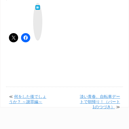
は
て
な
ブ
ッ
ク
マ
ー
ク
≪
何をした後でしょ
淡い青春、自転車デー
うか？ ～謝罪編～
トで朝帰り！（パート
1のつづき）
≫