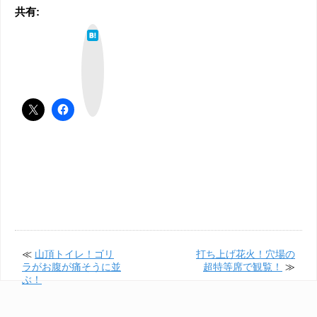
共有:
は
て
な
ブ
ッ
ク
マ
ー
ク
≪
山頂トイレ！ゴリ
打ち上げ花火！穴場の
ラがお腹が痛そうに並
超特等席で観覧！
≫
ぶ！