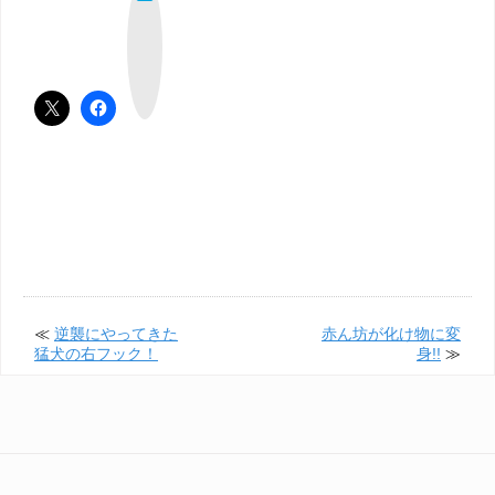
て
な
ブ
ッ
ク
マ
ー
ク
≪
逆襲にやってきた
赤ん坊が化け物に変
猛犬の右フック！
身!!
≫