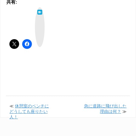
共有:
は
て
な
ブ
ッ
ク
マ
ー
ク
≪
休憩室のベンチに
急に道路に飛び出した
どうしても座りたい
理由は何？
≫
人！