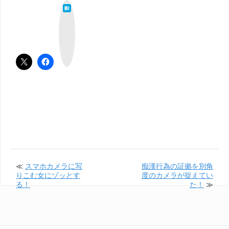
は
て
な
ブ
ッ
ク
マ
ー
ク
≪
スマホカメラに写
痴漢行為の証拠を別角
りこむ女にゾッとす
度のカメラが捉えてい
る！
た！
≫