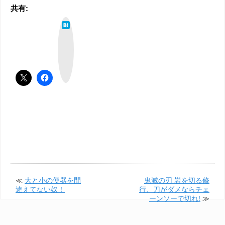
共有:
は
て
な
ブ
ッ
ク
マ
ー
ク
≪
大と小の便器を間
鬼滅の刃 岩を切る修
違えてない奴！
行、刀がダメならチェ
ーンソーで切れ!
≫