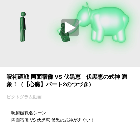
呪術廻戦 両面宿儺 VS 伏黒恵 伏黒恵の式神 満
象！（【心臓】パート2のつづき）
ピクトグラム動画
呪術廻戦名シーン
両面宿儺 VS 伏黒恵 伏黒の式神がえぐい！