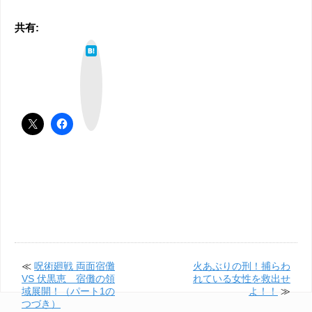
共有:
は
て
な
ブ
ッ
ク
マ
ー
ク
≪
呪術廻戦 両面宿儺
火あぶりの刑！捕らわ
VS 伏黒恵 宿儺の領
れている女性を救出せ
域展開！（パート1の
よ！！
≫
つづき）