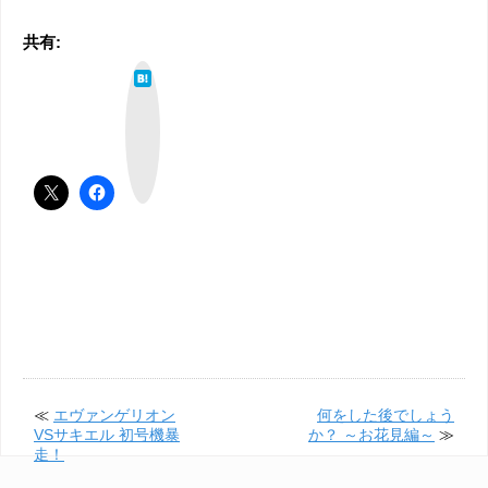
共有:
は
て
な
ブ
ッ
ク
マ
ー
ク
≪
エヴァンゲリオン
何をした後でしょう
VSサキエル 初号機暴
か？ ～お花見編～
≫
走！