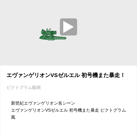
エヴァンゲリオンVSゼルエル 初号機また暴走！
ピクトグラム動画
新世紀エヴァンゲリオン名シーン
エヴァンゲリオンVSゼルエル 初号機また暴走 ピクトグラム
風