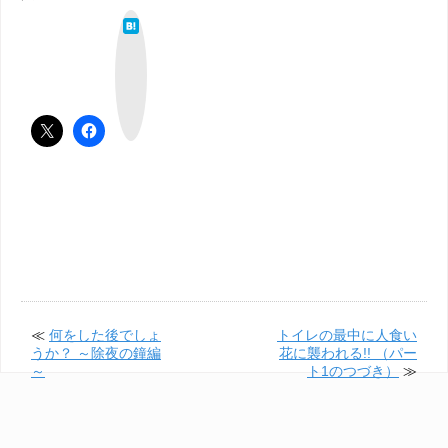
は
て
な
ブ
ッ
ク
マ
ー
ク
≪
何をした後でしょ
トイレの最中に人食い
うか？ ～除夜の鐘編
花に襲われる!! （パー
～
ト1のつづき）
≫