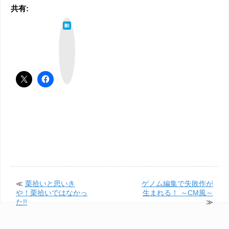
共有:
は
て
な
ブ
ッ
ク
マ
ー
ク
≪
栗拾いと思いき
ゲノム編集で失敗作が
や！栗拾いではなかっ
生まれる！ ～CM風～
た!!
≫