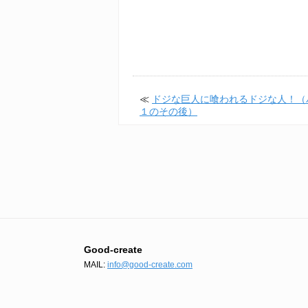
≪
ドジな巨人に喰われるドジな人！（
１のその後）
Good-create
MAIL:
info@good-create.com