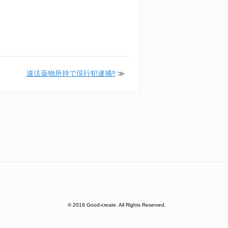
違法薬物所持で現行犯逮捕‼
≫
© 2016 Good-create. All Rights Reserved.