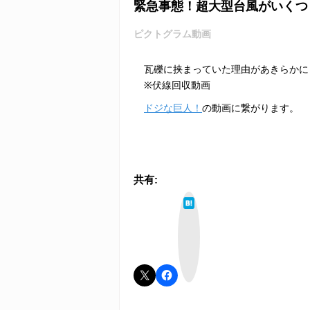
緊急事態！超大型台風がいくつ
ピクトグラム動画
瓦礫に挟まっていた理由があきらかに
※伏線回収動画
ドジな巨人！
の動画に繋がります。
共有:
は
て
な
ブ
ッ
ク
マ
ー
ク