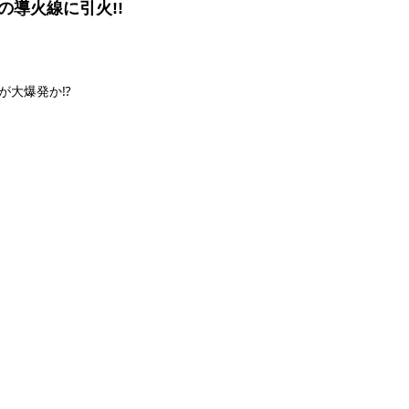
導火線に引火!!
が大爆発か⁉