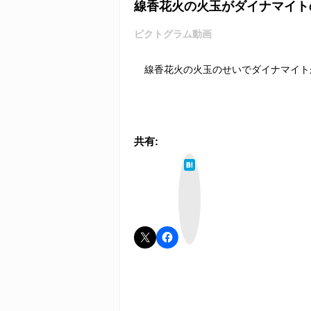
線香花火の火玉がダイナマイトの
ピクトグラム動画
線香花火の火玉のせいでダイナマイト
共有:
は
て
な
ブ
ッ
ク
マ
ー
ク