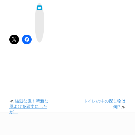
は
て
な
ブ
ッ
ク
マ
ー
ク
≪
強烈な嵐！斬新な
トイレの中の探し物は
風よけを頑丈にした
何⁉
≫
が…